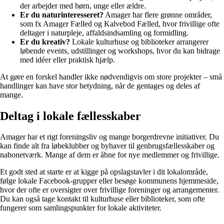
der arbejder med børn, unge eller ældre.
Er du naturinteresseret?
Amager har flere grønne områder,
som fx Amager Fælled og Kalvebod Fælled, hvor frivillige ofte
deltager i naturpleje, affaldsindsamling og formidling.
Er du kreativ?
Lokale kulturhuse og biblioteker arrangerer
løbende events, udstillinger og workshops, hvor du kan bidrage
med idéer eller praktisk hjælp.
At gøre en forskel handler ikke nødvendigvis om store projekter – små
handlinger kan have stor betydning, når de gentages og deles af
mange.
Deltag i lokale fællesskaber
Amager har et rigt foreningsliv og mange borgerdrevne initiativer. Du
kan finde alt fra løbeklubber og byhaver til genbrugsfællesskaber og
nabonetværk. Mange af dem er åbne for nye medlemmer og frivillige.
Et godt sted at starte er at kigge på opslagstavler i dit lokalområde,
følge lokale Facebook-grupper eller besøge kommunens hjemmeside,
hvor der ofte er oversigter over frivillige foreninger og arrangementer.
Du kan også tage kontakt til kulturhuse eller biblioteker, som ofte
fungerer som samlingspunkter for lokale aktiviteter.