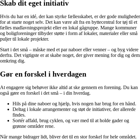
Skab dit eget initiativ
Hvis du har en idé, der kan styrke fællesskabet, er der gode muligheder
for at starte noget selv. Det kan være alt fra en byttecentral for tøj til et
fælles madlavningsprojekt eller en lokal gågruppe. Mange kommuner
og boligforeninger tilbyder støtte i form af lokaler, materialer eller små
puljer til lokale projekter.
Start i det små – måske med et par naboer eller venner – og byg videre
derfra. Det vigtigste er at skabe noget, der giver mening for dig og dem
omkring dig.
Gør en forskel i hverdagen
At engagere sig behøver ikke altid at ske gennem en forening. Du kan
også gøre en forskel i det små – i din hverdag.
Hils på dine naboer og hjælp, hvis nogen har brug for en hånd.
Deltag i lokale arrangementer og støt de initiativer, der allerede
findes.
Sortér affald, brug cyklen, og vær med til at holde gader og
grønne områder rene.
Når mange bidrager lidt, bliver det til en stor forskel for hele området.