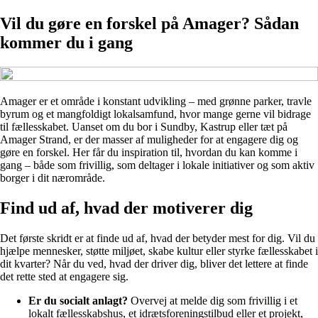
Vil du gøre en forskel på Amager? Sådan
kommer du i gang
Amager er et område i konstant udvikling – med grønne parker, travle
byrum og et mangfoldigt lokalsamfund, hvor mange gerne vil bidrage
til fællesskabet. Uanset om du bor i Sundby, Kastrup eller tæt på
Amager Strand, er der masser af muligheder for at engagere dig og
gøre en forskel. Her får du inspiration til, hvordan du kan komme i
gang – både som frivillig, som deltager i lokale initiativer og som aktiv
borger i dit nærområde.
Find ud af, hvad der motiverer dig
Det første skridt er at finde ud af, hvad der betyder mest for dig. Vil du
hjælpe mennesker, støtte miljøet, skabe kultur eller styrke fællesskabet i
dit kvarter? Når du ved, hvad der driver dig, bliver det lettere at finde
det rette sted at engagere sig.
Er du socialt anlagt?
Overvej at melde dig som frivillig i et
lokalt fællesskabshus, et idrætsforeningstilbud eller et projekt,