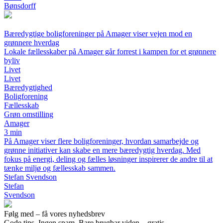
Bønsdorff
Bæredygtige boligforeninger på Amager viser vejen mod en
grønnere hverdag
Lokale fællesskaber på Amager går forrest i kampen for et grønnere
byliv
Livet
Livet
Bæredygtighed
Boligforening
Fællesskab
Grøn omstilling
Amager
3 min
På Amager viser flere boligforeninger, hvordan samarbejde og
grønne initiativer kan skabe en mere bæredygtig hverdag. Med
fokus på energi, deling og fælles løsninger inspirerer de andre til at
tænke miljø og fællesskab sammen.
Stefan Svendson
Stefan
Svendson
Følg med – få vores nyhedsbrev
Gode tips. Ingen spam. Bare brugbar viden – gratis.