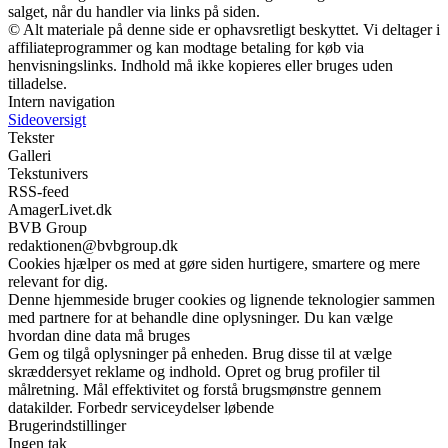
salget, når du handler via links på siden.
© Alt materiale på denne side er ophavsretligt beskyttet. Vi deltager i
affiliateprogrammer og kan modtage betaling for køb via
henvisningslinks. Indhold må ikke kopieres eller bruges uden
tilladelse.
Intern navigation
Sideoversigt
Tekster
Galleri
Tekstunivers
RSS-feed
AmagerLivet.dk
BVB Group
redaktionen@bvbgroup.dk
Cookies hjælper os med at gøre siden hurtigere, smartere og mere
relevant for dig.
Denne hjemmeside bruger cookies og lignende teknologier sammen
med partnere for at behandle dine oplysninger. Du kan vælge
hvordan dine data må bruges
Gem og tilgå oplysninger på enheden. Brug disse til at vælge
skræddersyet reklame og indhold. Opret og brug profiler til
målretning. Mål effektivitet og forstå brugsmønstre gennem
datakilder. Forbedr serviceydelser løbende
Brugerindstillinger
Ingen tak