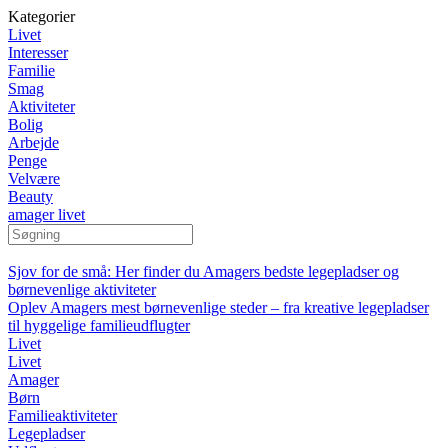
Kategorier
Livet
Interesser
Familie
Smag
Aktiviteter
Bolig
Arbejde
Penge
Velvære
Beauty
amager livet
Sjov for de små: Her finder du Amagers bedste legepladser og
børnevenlige aktiviteter
Oplev Amagers mest børnevenlige steder – fra kreative legepladser
til hyggelige familieudflugter
Livet
Livet
Amager
Børn
Familieaktiviteter
Legepladser