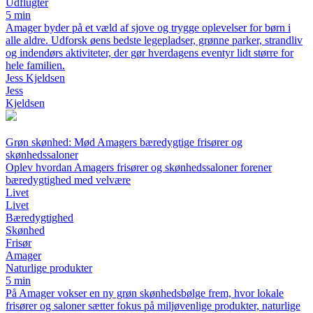
Udflugter
5 min
Amager byder på et væld af sjove og trygge oplevelser for børn i
alle aldre. Udforsk øens bedste legepladser, grønne parker, strandliv
og indendørs aktiviteter, der gør hverdagens eventyr lidt større for
hele familien.
Jess Kjeldsen
Jess
Kjeldsen
Grøn skønhed: Mød Amagers bæredygtige frisører og
skønhedssaloner
Oplev hvordan Amagers frisører og skønhedssaloner forener
bæredygtighed med velvære
Livet
Livet
Bæredygtighed
Skønhed
Frisør
Amager
Naturlige produkter
5 min
På Amager vokser en ny grøn skønhedsbølge frem, hvor lokale
frisører og saloner sætter fokus på miljøvenlige produkter, naturlige