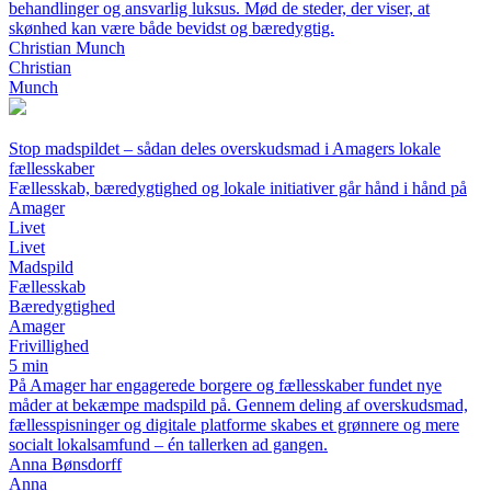
behandlinger og ansvarlig luksus. Mød de steder, der viser, at
skønhed kan være både bevidst og bæredygtig.
Christian Munch
Christian
Munch
Stop madspildet – sådan deles overskudsmad i Amagers lokale
fællesskaber
Fællesskab, bæredygtighed og lokale initiativer går hånd i hånd på
Amager
Livet
Livet
Madspild
Fællesskab
Bæredygtighed
Amager
Frivillighed
5 min
På Amager har engagerede borgere og fællesskaber fundet nye
måder at bekæmpe madspild på. Gennem deling af overskudsmad,
fællesspisninger og digitale platforme skabes et grønnere og mere
socialt lokalsamfund – én tallerken ad gangen.
Anna Bønsdorff
Anna