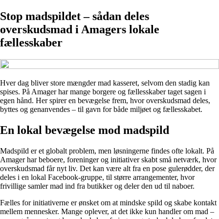
Stop madspildet – sådan deles
overskudsmad i Amagers lokale
fællesskaber
Hver dag bliver store mængder mad kasseret, selvom den stadig kan
spises. På Amager har mange borgere og fællesskaber taget sagen i
egen hånd. Her spirer en bevægelse frem, hvor overskudsmad deles,
byttes og genanvendes – til gavn for både miljøet og fællesskabet.
En lokal bevægelse mod madspild
Madspild er et globalt problem, men løsningerne findes ofte lokalt. På
Amager har beboere, foreninger og initiativer skabt små netværk, hvor
overskudsmad får nyt liv. Det kan være alt fra en pose gulerødder, der
deles i en lokal Facebook-gruppe, til større arrangementer, hvor
frivillige samler mad ind fra butikker og deler den ud til naboer.
Fælles for initiativerne er ønsket om at mindske spild og skabe kontakt
mellem mennesker. Mange oplever, at det ikke kun handler om mad –