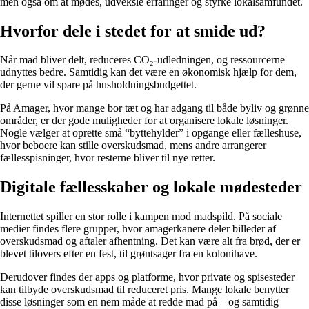
men også om at mødes, udveksle erfaringer og styrke lokalsamfundet.
Hvorfor dele i stedet for at smide ud?
Når mad bliver delt, reduceres CO₂-udledningen, og ressourcerne
udnyttes bedre. Samtidig kan det være en økonomisk hjælp for dem,
der gerne vil spare på husholdningsbudgettet.
På Amager, hvor mange bor tæt og har adgang til både byliv og grønne
områder, er der gode muligheder for at organisere lokale løsninger.
Nogle vælger at oprette små “byttehylder” i opgange eller fælleshuse,
hvor beboere kan stille overskudsmad, mens andre arrangerer
fællesspisninger, hvor resterne bliver til nye retter.
Digitale fællesskaber og lokale mødesteder
Internettet spiller en stor rolle i kampen mod madspild. På sociale
medier findes flere grupper, hvor amagerkanere deler billeder af
overskudsmad og aftaler afhentning. Det kan være alt fra brød, der er
blevet tilovers efter en fest, til grøntsager fra en kolonihave.
Derudover findes der apps og platforme, hvor private og spisesteder
kan tilbyde overskudsmad til reduceret pris. Mange lokale benytter
disse løsninger som en nem måde at redde mad på – og samtidig