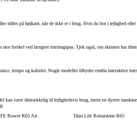
stilles på højkant, når de ikke er i brug. Hvis du bor i lejlighed ell
n stor forskel ved længere træningspas. Tjek også, om skinnen har tilst
ance, tempo og kalorier. Nogle modeller tilbyder endda interaktive træn
el kan være tilstrækkelig til lejlighedsvis brug, mens en dyrere maskine
g.
FE Rower R65 Air
Titan Life Romaskine R65