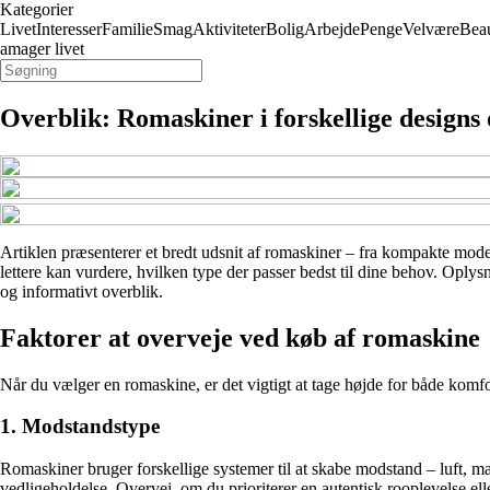
Kategorier
Livet
Interesser
Familie
Smag
Aktiviteter
Bolig
Arbejde
Penge
Velvære
Bea
amager livet
Overblik: Romaskiner i forskellige designs 
Artiklen præsenterer et bredt udsnit af romaskiner – fra kompakte model
lettere kan vurdere, hvilken type der passer bedst til dine behov. Oplys
og informativt overblik.
Faktorer at overveje ved køb af romaskine
Når du vælger en romaskine, er det vigtigt at tage højde for både komfo
1. Modstandstype
Romaskiner bruger forskellige systemer til at skabe modstand – luft, 
vedligeholdelse. Overvej, om du prioriterer en autentisk rooplevelse elle