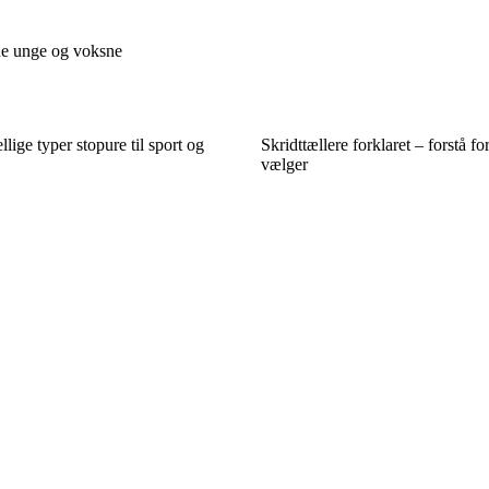
åde unge og voksne
lige typer stopure til sport og
Skridttællere forklaret – forstå fo
vælger