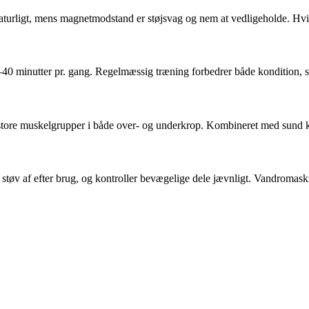
turligt, mens magnetmodstand er støjsvag og nem at vedligeholde. Hvis
0–40 minutter pr. gang. Regelmæssig træning forbedrer både kondition,
r store muskelgrupper i både over- og underkrop. Kombineret med sund k
øv af efter brug, og kontroller bevægelige dele jævnligt. Vandromaskine