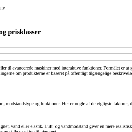
uty
og prisklasser
ler til avancerede maskiner med interaktive funktioner. Formålet er at g
ningerne om produkterne er baseret på offentligt tilgængelige beskrivels
rt, modstandstype og funktioner. Her er nogle af de vigtigste faktorer, 
magnet, vand eller elastik. Luft- og vandmodstand giver en mere realis
r en stille maskine til hjemmet.