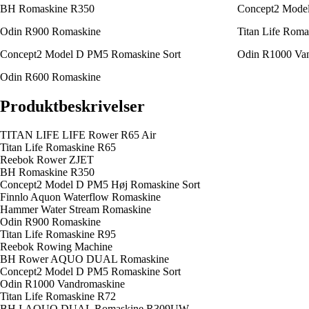
BH Romaskine R350
Concept2 Model
Odin R900 Romaskine
Titan Life Rom
Concept2 Model D PM5 Romaskine Sort
Odin R1000 Va
Odin R600 Romaskine
Produktbeskrivelser
TITAN LIFE LIFE Rower R65 Air
Titan Life Romaskine R65
Reebok Rower ZJET
BH Romaskine R350
Concept2 Model D PM5 Høj Romaskine Sort
Finnlo Aquon Waterflow Romaskine
Hammer Water Stream Romaskine
Odin R900 Romaskine
Titan Life Romaskine R95
Reebok Rowing Machine
BH Rower AQUO DUAL Romaskine
Concept2 Model D PM5 Romaskine Sort
Odin R1000 Vandromaskine
Titan Life Romaskine R72
BH I.AQUO DUAL Romaskine R309UW