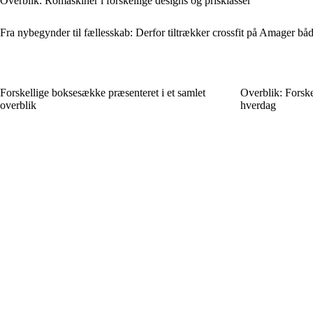
Overblik: Romaskiner i forskellige designs og prisklasser
Fra nybegynder til fællesskab: Derfor tiltrækker crossfit på Amager b
Forskellige boksesække præsenteret i et samlet
Overblik: Forskel
overblik
hverdag